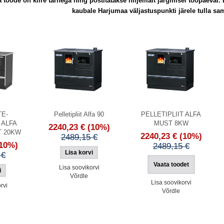
 toode on kiire tarnega ning postitatakse hiljemalt järgmisel tööpäeval.
kaubale Harjumaa väljastuspunkti järele tulla sam
E-
Pelletipliit Alfa 90
PELLETIPLIIT ALFA
 ALFA
MUST 8KW
2240,23 €
(10%)
T 20KW
2240,23 €
(10%)
2489,15 €
10%)
2489,15 €
 €
Vaata toodet
Lisa soovikorvi
Võrdle
Lisa soovikorvi
rvi
Võrdle