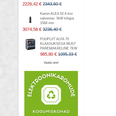
2226,42 €
2343,60 €
Kamin ALEA 02 A kivi
salvestav. 5kW kõrgus
1584 mm
3074,58 €
3236,40 €
PUUPLIIT ALFA 70
KLAASUKSEGA MUST
PAREMAKÄELINE 7KW
985,80 €
1095,33 €
Vaata veel