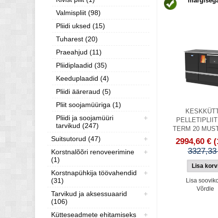
märgisega
Valmispliit (98)
Pliidi uksed (15)
Tuharest (20)
Praeahjud (11)
Pliidiplaadid (35)
Keeduplaadid (4)
Pliidi ääreraud (5)
Pliit soojamüüriga (1)
KESKKÜTT
Pliidi ja soojamüüri
PELLETIPLIIT
tarvikud (247)
TERM 20 MUS
Suitsutorud (47)
2994,60 €
(
3327,33
Korstnalõõri renoveerimine
(1)
Korstnapühkija töövahendid
(31)
Lisa sooviko
Võrdle
Tarvikud ja aksessuaarid
(106)
Kütteseadmete ehitamiseks