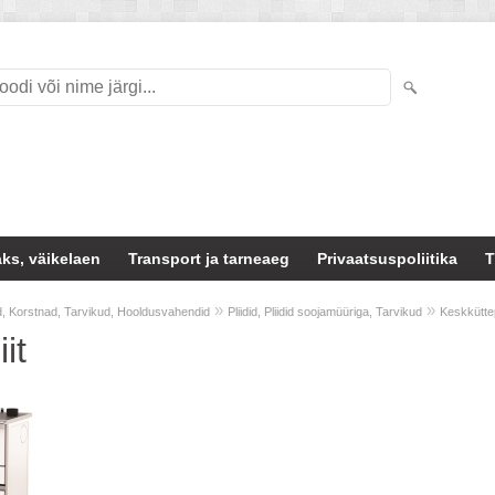
ks, väikelaen
Transport ja tarneaeg
Privaatsuspoliitika
T
»
»
, Korstnad, Tarvikud, Hooldusvahendid
Pliidid, Pliidid soojamüüriga, Tarvikud
Keskküttepl
iit