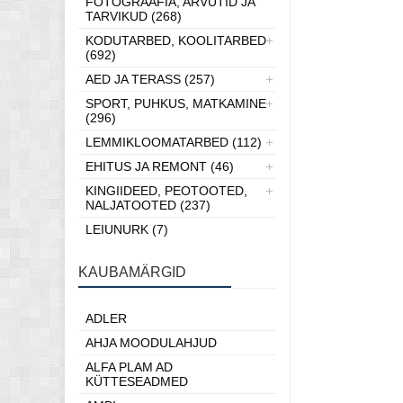
FOTOGRAAFIA, ARVUTID JA
TARVIKUD (268)
KODUTARBED, KOOLITARBED
(692)
AED JA TERASS (257)
SPORT, PUHKUS, MATKAMINE
(296)
LEMMIKLOOMATARBED (112)
EHITUS JA REMONT (46)
KINGIIDEED, PEOTOOTED,
NALJATOOTED (237)
LEIUNURK (7)
KAUBAMÄRGID
ADLER
AHJA MOODULAHJUD
ALFA PLAM AD
KÜTTESEADMED