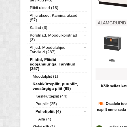
tarvikud (43)
Pliidi uksed (15)
Ahju uksed, Kamina uksed
(57)
ALAMGRUPID
Katlad (6)
Korstnad, Moodulkorstnad
(3)
Ahjud, Moodulahjud,
Tarvikud (287)
Pliidid, Pliidid
Alfa
soojamüüriga, Tarvikud
(357)
Moodulpliit (1)
Keskküttepliit, puupliit,
Kõik selles ka
veesärgiga pliit (69)
Keskküttepliit (44)
Puupliit (25)
NB!
Osadele t
oo
napilt enne seda 
Pelletipliit (4)
Alfa (4)
Kivist pliit (1)