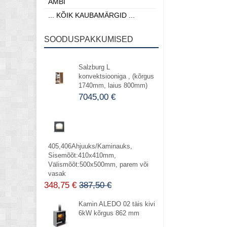
AMBI
... KÕIK KAUBAMÄRGID ...
SOODUSPAKKUMISED
Salzburg L
konvektsiooniga , (kõrgus
1740mm, laius 800mm)
7045,00 €
405,406Ahjuuks/Kaminauks,
Sisemõõt:410x410mm,
Välismõõt:500x500mm, parem või
vasak
348,75 €
387,50 €
Kamin ALEDO 02 täis kivi
6kW kõrgus 862 mm