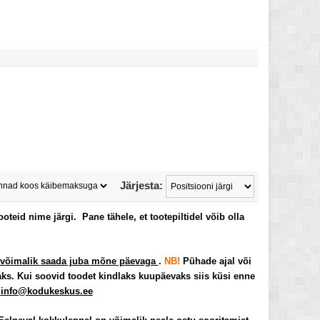
Järjesta:
tooteid nime järgi.
Pane tähele, et tootepiltidel võib olla
võimalik saada juba mõne päevaga
.
NB!
Pühade ajal või
aks. Kui soovid toodet kindlaks kuupäevaks siis k
üsi enne
a
info@kodukeskus.ee