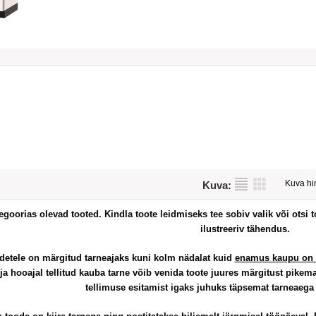
Kuva:
tegoorias olevad tooted.
Kindla toote leidmiseks tee sobiv valik või otsi 
ilustreeriv tähendus.
detele on märgitud tarneajaks kuni kolm nädalat kuid
enamus kaupu on 
ja hooajal tellitud kauba tarne võib venida toote juures märgitust pikem
tellimuse esitamist igaks juhuks täpsemat tarneaeg