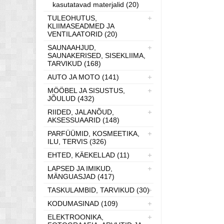
kasutatavad materjalid (20)
TULEOHUTUS,
KLIIMASEADMED JA
VENTILAATORID (20)
SAUNAAHJUD,
SAUNAKERISED, SISEKLIIMA,
TARVIKUD (168)
AUTO JA MOTO (141)
MÖÖBEL JA SISUSTUS,
JÕULUD (432)
RIIDED, JALANÕUD,
AKSESSUAARID (148)
PARFÜÜMID, KOSMEETIKA,
ILU, TERVIS (326)
EHTED, KÄEKELLAD (11)
LAPSED JA IMIKUD,
MÄNGUASJAD (417)
TASKULAMBID, TARVIKUD (30)
KODUMASINAD (109)
ELEKTROONIKA,