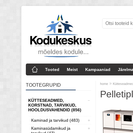
Tooted
Meist
Kampaaniad
Järelma
»
home
Kütteseadmed
TOOTEGRUPID
Pelletipl
KÜTTESEADMED,
KORSTNAD, TARVIKUD,
HOOLDUSVAHENDID (856)
Kaminad ja tarvikud (483)
Kaminasüdamikud ja