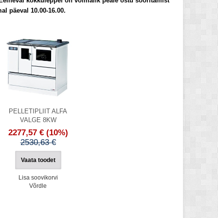
 Eelneval kokkuleppel on võimalik peale ostu sooritamist
al päeval 10.00-16.00.
PELLETIPLIIT ALFA
VALGE 8KW
2277,57 €
(10%)
2530,63 €
Vaata toodet
Lisa soovikorvi
Võrdle