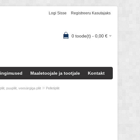
Logi Sisse
Registreeru Kasutajaks
0
toode(t) -
0,00
€
ingimused
Maaletoojale ja tootjale
Kontakt
»
iit, puupliit, veesärgiga pliit
Pelletipliit