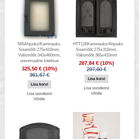
505Ahjuuks/Kaminauks,
HTT126Kaminauks/Ahjuuks
Sisemõõt:275x410mm,
Sisemõõt:275x310mm,
Välismõõt:343x460mm,
Välismõõt:365x410mm
universaalne käelisus
267,84 €
(10%)
325,50 €
(10%)
297,60 €
361,67 €
Lisa soovikorvi
Võrdle
Lisa soovikorvi
Võrdle