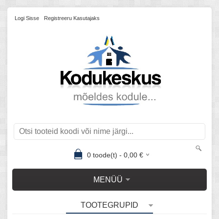
Logi Sisse
Registreeru Kasutajaks
0
toode(t) -
0,00
€
MENÜÜ
TOOTEGRUPID