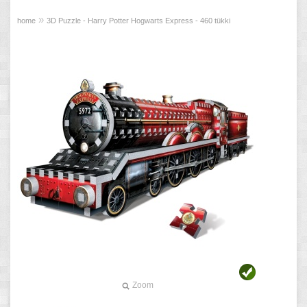
»
home
3D Puzzle - Harry Potter Hogwarts Express - 460 tükki
Zoom