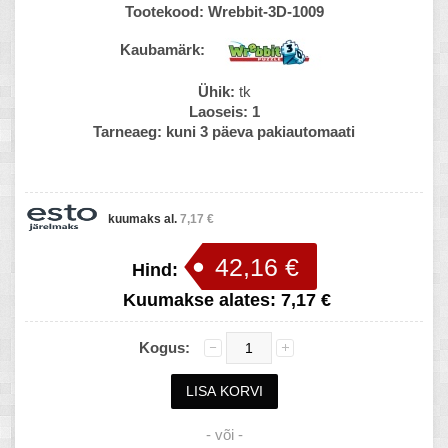
Tootekood:
Wrebbit-3D-1009
Kaubamärk:
Ühik:
tk
Laoseis:
1
Tarneaeg:
kuni 3 päeva pakiautomaati
kuumaks al.
7,17 €
42,16 €
Hind:
Kuumakse alates:
7,17 €
Kogus:
- või -