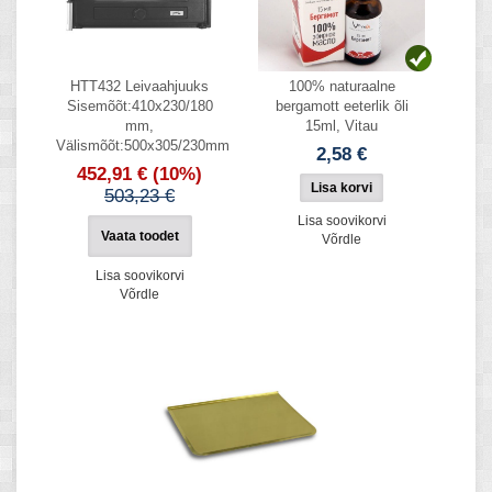
HTT432 Leivaahjuuks
100% naturaalne
Sisemõõt:410x230/180
bergamott eeterlik õli
mm,
15ml, Vitau
Välismõõt:500x305/230mm
2,58 €
452,91 €
(10%)
503,23 €
Lisa soovikorvi
Vaata toodet
Võrdle
Lisa soovikorvi
Võrdle