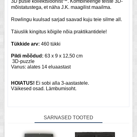
3D pusle kollektsioonist™.
Kombineerige teiste 3D-
mõistatustega, et näha J.K. maagilist maailma.
Rowlingu kuulsad sarjad saavad kuju teie silme all.
Täiuslik kingitus kõigile nõia praktikantidele!
Tükkide arv:
460 tükki
Pildi mõõdud:
63 x 9 x 12,50 cm
3D-puzzle
Vanus: alates 14 eluaastast
HOIATUS!
Ei sobi alla 3-aastastele.
Väikesed osad. Lämbumisoht.
SARNASED TOOTED