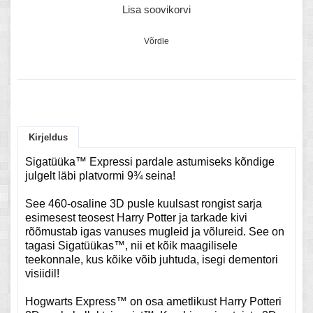
Lisa soovikorvi
Võrdle
Kirjeldus
Sigatüüka™ Expressi pardale astumiseks kõndige
julgelt läbi platvormi 9¾ seina!
See 460-osaline 3D pusle kuulsast rongist sarja
esimesest teosest Harry Potter ja tarkade kivi
rõõmustab igas vanuses mugleid ja võlureid.
See on
tagasi Sigatüükas™, nii et kõik maagilisele
teekonnale, kus kõike võib juhtuda, isegi dementori
visiidil!
Hogwarts Express™ on osa ametlikust Harry Potteri