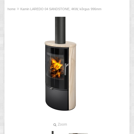
»
home
Kamin LAREDO 04 SANDSTONE, 4KW, kõrgus 996mm
Zoom