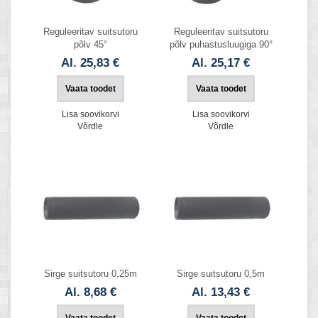
Reguleeritav suitsutoru
Reguleeritav suitsutoru
põlv 45°
põlv puhastusluugiga 90°
Al. 25,83 €
Al. 25,17 €
Vaata toodet
Vaata toodet
Lisa soovikorvi
Lisa soovikorvi
Võrdle
Võrdle
Sirge suitsutoru 0,25m
Sirge suitsutoru 0,5m
Al. 8,68 €
Al. 13,43 €
Vaata toodet
Vaata toodet