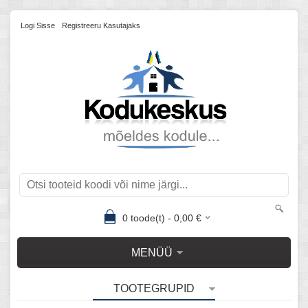
Logi Sisse
Registreeru Kasutajaks
0
toode(t) -
0,00
€
MENÜÜ
TOOTEGRUPID