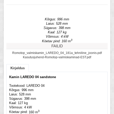
Kõrgus:
996 mm
Laius:
528 mm
Sügavus:
398 mm
Kaal:
127 kg
Võimsus:
4 kW
3
Köetav pind:
160 m
FAILID
Romotop_valmiskamin_LAREDO_04_181a_tehniline_joonis.pdf
Kasutusjuhend-Romotop-valmiskaminad-EST.pdf
Kirjeldus
Kamin LAREDO 04 sandstone
Tootekood:
LAREDO 04
Kõrgus:
996 mm
Laius:
528 mm
Sügavus:
398 mm
Kaal:
127 kg
Võimsus:
4 kW
3
Köetav pind:
160 m