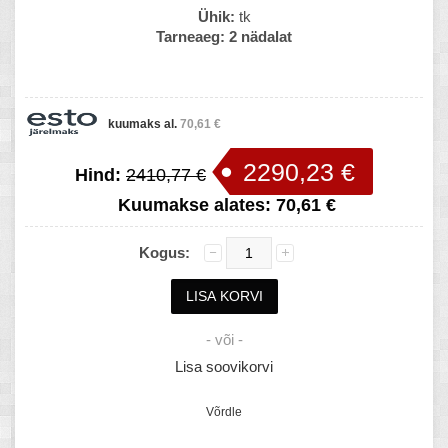
Ühik:
tk
Tarneaeg:
2 nädalat
kuumaks al.
70,61 €
2290,23 €
Hind:
2410,77 €
Kuumakse alates:
70,61 €
Kogus:
- või -
Lisa soovikorvi
Võrdle