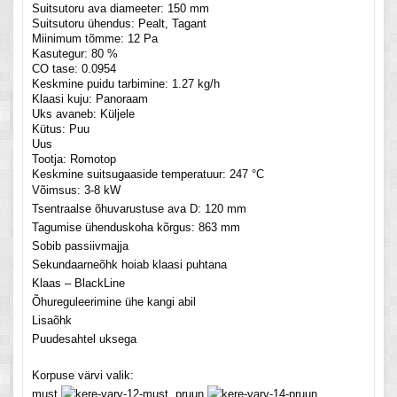
Suitsutoru ava diameeter:
150 mm
Suitsutoru ühendus:
Pealt, Tagant
Miinimum tõmme:
12 Pa
Kasutegur:
80 %
CO tase:
0.0954
Keskmine puidu tarbimine:
1.27 kg/h
Klaasi kuju:
Panoraam
Uks avaneb:
Küljele
Kütus:
Puu
Uus
Tootja:
Romotop
Keskmine suitsugaaside temperatuur:
247 °C
Võimsus: 3-8 kW
Tsentraalse õhuvarustuse ava D: 120 mm
Tagumise ühenduskoha kõrgus: 863 mm
Sobib passiivmajja
Sekundaarneõhk hoiab klaasi puhtana
Klaas – BlackLine
Õhureguleerimine ühe kangi abil
Lisaõhk
Puudesahtel uksega
Korpuse värvi valik:
must
pruun