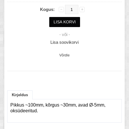
Kogus:
- või -
Lisa soovikorvi
Võrdle
Kirjeldus
Pikkus ~100mm, kõrgus ~30mm, avad Ø-5mm,
oksüdeeritud.