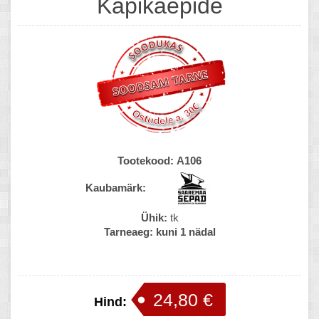
Kapikäepide
Tootekood:
A106
Kaubamärk:
Ühik:
tk
Tarneaeg:
kuni 1 nädal
24,80 €
Hind: