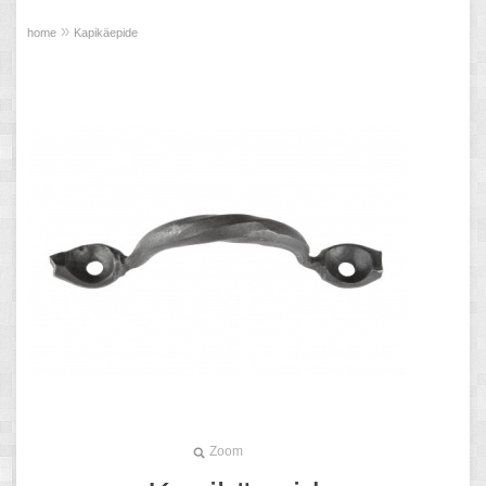
»
home
Kapikäepide
Zoom