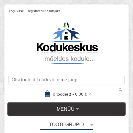
Logi Sisse
Registreeru Kasutajaks
0
toode(t) -
0,00
€
MENÜÜ
TOOTEGRUPID