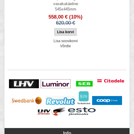
vasakukäeline
545x445mm
558,00 €
(10%)
620,00 €
Lisa soovikorvi
Võrdle
Info