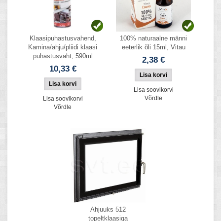
Klaasipuhastusvahend,
100% naturaalne männi
Kamina/ahju/pliidi klaasi
eeterlik õli 15ml, Vitau
puhastusvaht, 590ml
2,38 €
10,33 €
Lisa soovikorvi
Võrdle
Lisa soovikorvi
Võrdle
Ahjuuks 512
topeltklaasiga