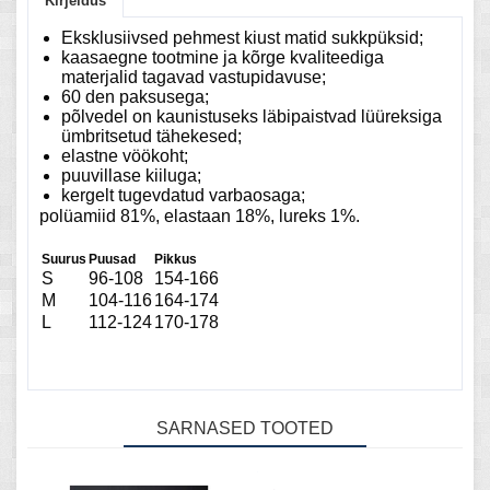
Kirjeldus
Eksklusiivsed pehmest kiust matid sukkpüksid;
kaasaegne tootmine ja kõrge kvaliteediga
materjalid tagavad vastupidavuse;
60 den paksusega;
põlvedel on kaunistuseks läbipaistvad lüüreksiga
ümbritsetud tähekesed;
elastne vöökoht;
puuvillase kiiluga;
kergelt tugevdatud varbaosaga;
polüamiid 81%, elastaan 18%, lureks 1%.
Suurus
Puusad
Pikkus
S
96-108
154-166
M
104-116
164-174
L
112-124
170-178
SARNASED TOOTED