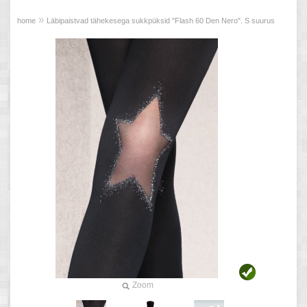
»
home
Läbipaistvad tähekesega sukkpüksid "Flash 60 Den Nero". S suurus
Zoom