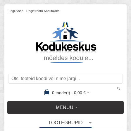
Logi Sisse
Registreeru Kasutajaks
0
toode(t) -
0,00
€
MENÜÜ
TOOTEGRUPID