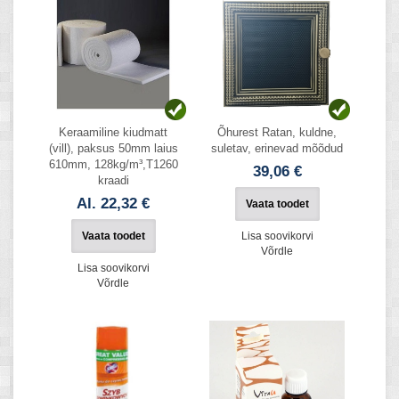
Keraamiline kiudmatt
Õhurest Ratan, kuldne,
(vill), paksus 50mm laius
suletav, erinevad mõõdud
610mm, 128kg/m³,T1260
39,06 €
kraadi
Al. 22,32 €
Vaata toodet
Vaata toodet
Lisa soovikorvi
Võrdle
Lisa soovikorvi
Võrdle