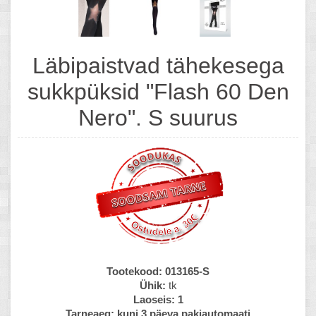
Läbipaistvad tähekesega
sukkpüksid "Flash 60 Den
Nero". S suurus
Tootekood:
013165-S
Ühik:
tk
Laoseis:
1
Tarneaeg:
kuni 3 päeva pakiautomaati