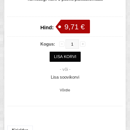
9,71 €
Hind:
Kogus:
- või -
Lisa soovikorvi
Võrdle