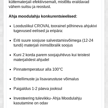
küttematerjali efektiivsemalt, mistõttu eraldavad
vähem suitsu ja reostust.
Ahja moodulahju konkurentsieelised:
Looduslikul CROVAL toorainel põhineva ahjukivi
tugevused eelised ja eripära:
Eriti suure soojuse salvestamisvõimega (12-24
tundi) materjali inimsõbralik soojus
Kuni 2 korda parem soojajuhtivus kui teistest
materjalidest ahjudel
Pinnatemperatuur alla 100°C
Eritellimuste ja lisavarustuse võimalus
Paigaldus 1-2 päeva jooksul
Investeering tulevikku- Ahja Moodulahju
kasutamine on odav