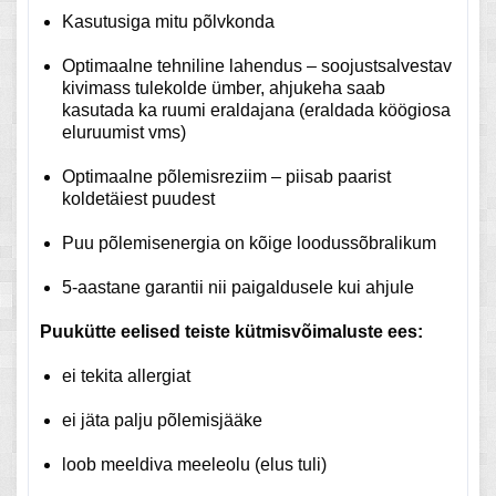
Kasutusiga mitu põlvkonda
Optimaalne tehniline lahendus – soojustsalvestav
kivimass tulekolde ümber, ahjukeha saab
kasutada ka ruumi eraldajana (eraldada köögiosa
eluruumist vms)
Optimaalne põlemisreziim – piisab paarist
koldetäiest puudest
Puu põlemisenergia on kõige loodussõbralikum
5-aastane garantii nii paigaldusele kui ahjule
Puukütte eelised teiste kütmisvõimaluste ees:
ei tekita allergiat
ei jäta palju põlemisjääke
loob meeldiva meeleolu (elus tuli)