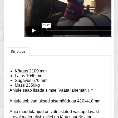
Kirjeldus
Kõrgus 2100 mm
Laius 1040 mm
Sügavus 670 mm
Mass 2350kg
Ahjule saab lisada simse. Vaata lähemalt
SIIT
Ahjule sobivad uksed sisemõõduga 410x410mm
Ahja moodulahjud on valmistatud vastupidavast
croval materjalist, millel on tänu suurele aine