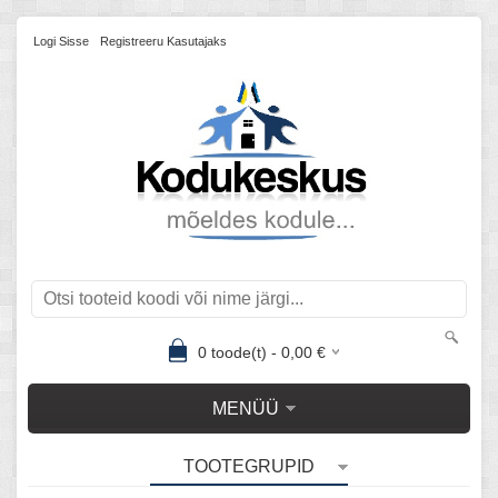
Logi Sisse
Registreeru Kasutajaks
0
toode(t) -
0,00
€
MENÜÜ
TOOTEGRUPID