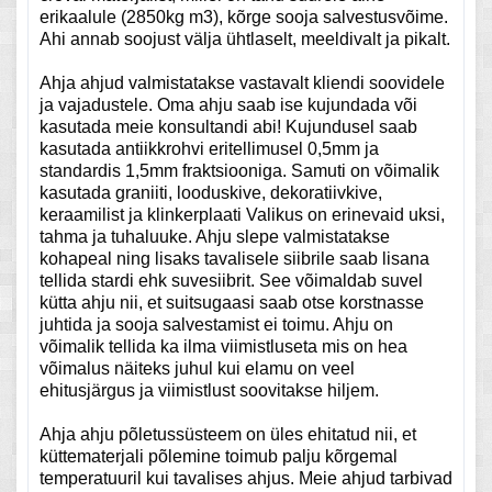
erikaalule (2850kg m3), kõrge sooja salvestusvõime.
Ahi annab soojust välja ühtlaselt, meeldivalt ja pikalt.
Ahja ahjud valmistatakse vastavalt kliendi soovidele
ja vajadustele. Oma ahju saab ise kujundada või
kasutada meie konsultandi abi! Kujundusel saab
kasutada antiikkrohvi eritellimusel 0,5mm ja
standardis 1,5mm fraktsiooniga. Samuti on võimalik
kasutada graniiti, looduskive, dekoratiivkive,
keraamilist ja klinkerplaati Valikus on erinevaid uksi,
tahma ja tuhaluuke. Ahju slepe valmistatakse
kohapeal ning lisaks tavalisele siibrile saab lisana
tellida stardi ehk suvesiibrit. See võimaldab suvel
kütta ahju nii, et suitsugaasi saab otse korstnasse
juhtida ja sooja salvestamist ei toimu. Ahju on
võimalik tellida ka ilma viimistluseta mis on hea
võimalus näiteks juhul kui elamu on veel
ehitusjärgus ja viimistlust soovitakse hiljem.
Ahja ahju põletussüsteem on üles ehitatud nii, et
küttematerjali põlemine toimub palju kõrgemal
temperatuuril kui tavalises ahjus. Meie ahjud tarbivad