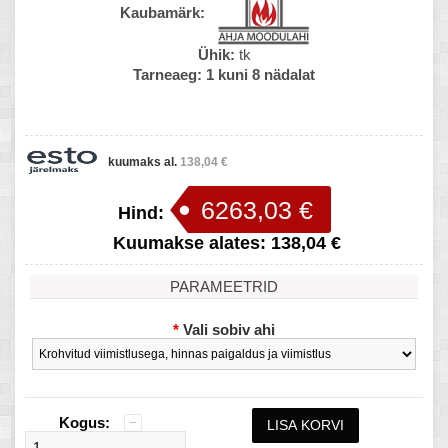
Kaubamärk:
Ühik:
tk
Tarneaeg:
1 kuni 8 nädalat
kuumaks al.
138,04 €
6263,03 €
Hind:
Kuumakse alates:
138,04 €
PARAMEETRID
*
Vali sobiv ahi
Kogus: