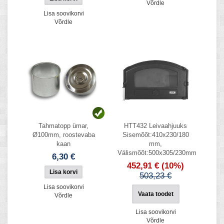
Võrdle
Lisa soovikorvi
Võrdle
Tahmatopp ümar,
HTT432 Leivaahjuuks
Ø100mm, roostevaba
Sisemõõt:410x230/180
kaan
mm,
Välismõõt:500x305/230mm
6,30 €
452,91 €
(10%)
503,23 €
Lisa soovikorvi
Vaata toodet
Võrdle
Lisa soovikorvi
Võrdle