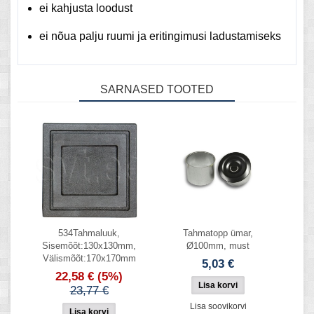
ei kahjusta loodust
ei nõua palju ruumi ja eritingimusi ladustamiseks
SARNASED TOOTED
534Tahmaluuk,
Tahmatopp ümar,
Sisemõõt:130x130mm,
Ø100mm, must
Välismõõt:170x170mm
5,03 €
22,58 €
(5%)
23,77 €
Lisa soovikorvi