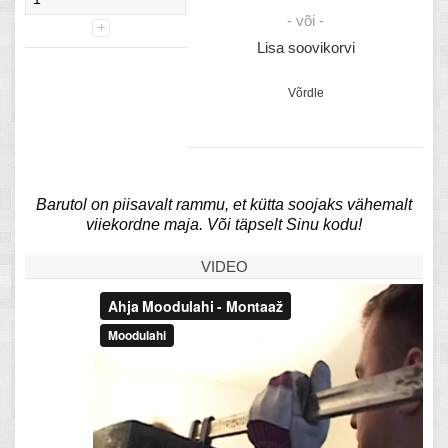
- või -
Lisa soovikorvi
Võrdle
Barutol on piisavalt rammu, et kütta soojaks vähemalt
viiekordne maja. Või täpselt Sinu kodu!
VIDEO