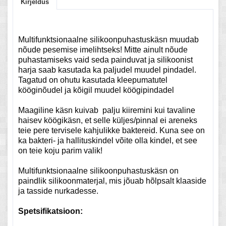
Kirjeldus
Multifunktsionaalne silikoonpuhastuskäsn muudab
nõude pesemise imelihtseks! Mitte ainult nõude
puhastamiseks vaid seda painduvat ja silikoonist
harja saab kasutada ka paljudel muudel pindadel.
Tagatud on ohutu kasutada kleepumatutel
kööginõudel ja kõigil muudel köögipindadel
Maagiline käsn kuivab palju kiiremini kui tavaline
haisev köögikäsn, et selle küljes/pinnal ei areneks
teie pere tervisele kahjulikke baktereid. Kuna see on
ka bakteri- ja hallituskindel võite olla kindel, et see
on teie koju parim valik!
Multifunktsionaalne silikoonpuhastuskäsn on
paindlik silikoonmaterjal, mis jõuab hõlpsalt klaaside
ja tasside nurkadesse.
Spetsifikatsioon: