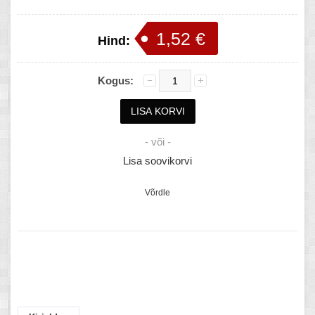
1,52 €
Hind:
Kogus:
- või -
Lisa soovikorvi
Võrdle