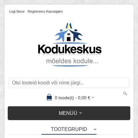
Logi Sisse
Registreeru Kasutajaks
0
toode(t) -
0,00
€
MENÜÜ
TOOTEGRUPID