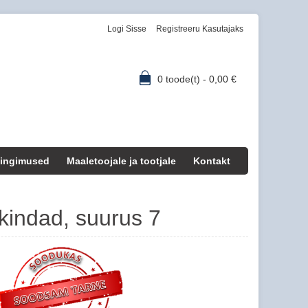
Logi Sisse
Registreeru Kasutajaks
0
toode(t) -
0,00
€
ingimused
Maaletoojale ja tootjale
Kontakt
a kindad, suurus 7