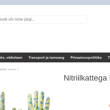
ks, väikelaen
Transport ja tarneaeg
Privaatsuspoliitika
T
 kindad, suurus 7
Nitriilkatteg