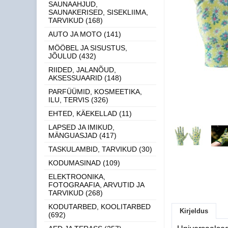
SAUNAAHJUD,
SAUNAKERISED, SISEKLIIMA,
TARVIKUD (168)
AUTO JA MOTO (141)
MÖÖBEL JA SISUSTUS,
JÕULUD (432)
RIIDED, JALANÕUD,
AKSESSUAARID (148)
PARFÜÜMID, KOSMEETIKA,
ILU, TERVIS (326)
EHTED, KÄEKELLAD (11)
LAPSED JA IMIKUD,
MÄNGUASJAD (417)
TASKULAMBID, TARVIKUD (30)
KODUMASINAD (109)
ELEKTROONIKA,
FOTOGRAAFIA, ARVUTID JA
TARVIKUD (268)
KODUTARBED, KOOLITARBED
Kirjeldus
(692)