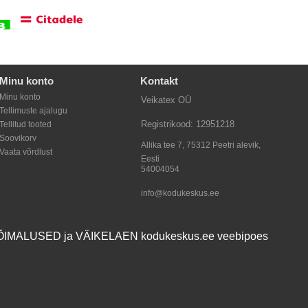
Minu konto
Kontakt
Minu konto
Veikatex OÜ
Tellimuste ajalugu
Registrikood: 12951218
Tellitud tooted
Soovikorv
Allika tee 7, 75312
Peetri alevik
,
Vaata võrdlust
Eesti
54004054
info@kodukeskus.ee
MALUSED ja VÄIKELAEN kodukeskus.ee veebipoes