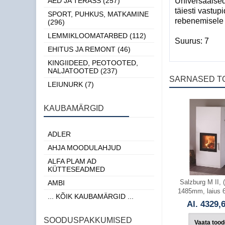
AED JA TERASS (257)
Universaalsed 
täiesti vastup
SPORT, PUHKUS, MATKAMINE
rebenemisele 
(296)
LEMMIKLOOMATARBED (112)
Suurus: 7
EHITUS JA REMONT (46)
KINGIIDEED, PEOTOOTED,
NALJATOOTED (237)
SARNASED T
LEIUNURK (7)
KAUBAMÄRGID
ADLER
AHJA MOODULAHJUD
ALFA PLAM AD
KÜTTESEADMED
Salzburg M II, 
AMBI
1485mm, laius
... KÕIK KAUBAMÄRGID ...
Al. 4329,
SOODUSPAKKUMISED
Vaata tood