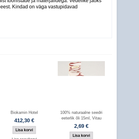
st tööriistade ja materjalidega. Vedelike jaoks
te eest. Kindad on väga vastupidavad
Biokamin Hotel
100% naturaalne seedri
eeterlik õli 15ml, Vitau
412,30 €
2,69 €