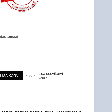
kiautomaati
Lisa soovikorvi
- või -
Võrdle