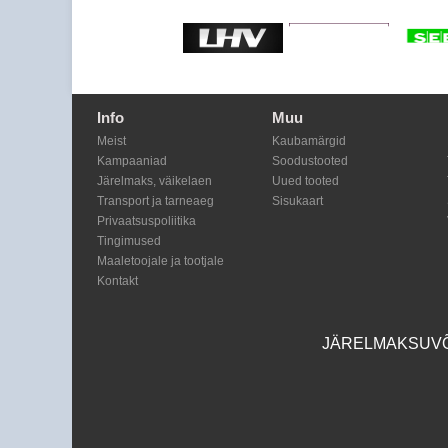
Info
Muu
Meist
Kaubamärgid
Kampaaniad
Soodustooted
Järelmaks, väikelaen
Uued tooted
Transport ja tarneaeg
Sisukaart
Privaatsuspoliitika
Tingimused
Maaletoojale ja tootjale
Kontakt
JÄRELMAKSUVÕI
Shoproller.ee