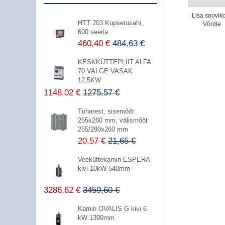
Lisa sooviko
HTT 203 Küpsetusahi,
Võrdle
600 seeria
460,40 €
484,63 €
KESKKÜTTEPLIIT ALFA
70 VALGE VASAK
12,5KW
1148,02 €
1275,57 €
Tuharest, sisemõõt
255x260 mm, välismõõt
255/290x260 mm
20,57 €
21,65 €
Veeküttekamin ESPERA
kivi 10kW 540mm
3286,62 €
3459,60 €
Kamin OVALIS G kivi 6
kW 1390mm