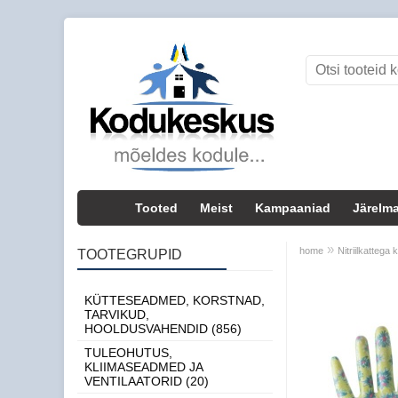
Tooted
Meist
Kampaaniad
Järelma
»
home
Nitriilkattega
TOOTEGRUPID
Laos
KÜTTESEADMED, KORSTNAD,
TARVIKUD,
HOOLDUSVAHENDID (856)
TULEOHUTUS,
KLIIMASEADMED JA
VENTILAATORID (20)