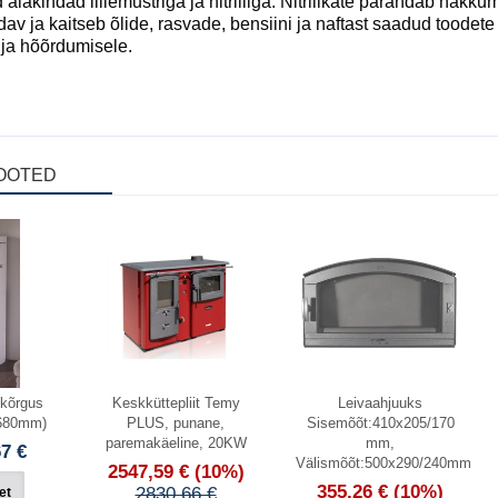
aiakindad lillemustriga ja nitriiliga.
Nitriilkate parandab nakkumi
idav ja kaitseb õlide, rasvade, bensiini ja naftast saadud toode
ja hõõrdumisele.
OOTED
Laos
(kõrgus
Keskküttepliit Temy
Leivaahjuuks
 680mm)
PLUS, punane,
Sisemõõt:410x205/170
paremakäeline, 20KW
mm,
67 €
Välismõõt:500x290/240mm
2547,59 €
(10%)
355,26 €
(10%)
2830,66 €
et