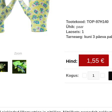
Tootekood:
TOP-97H140
Ühik:
paar
Laoseis:
1
Tarneaeg:
kuni 3 päeva pa
Zoom
1,55 €
Hind:
Kogus: