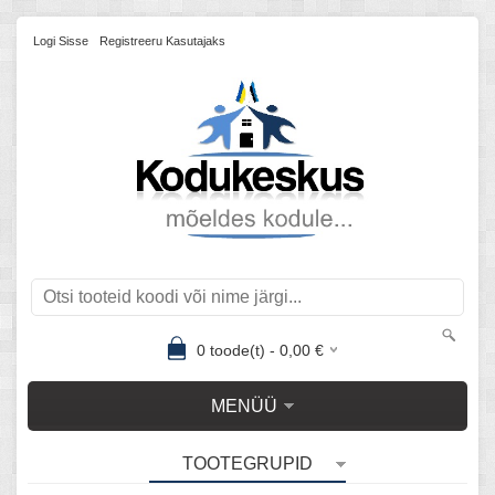
Logi Sisse
Registreeru Kasutajaks
0
toode(t) -
0,00
€
MENÜÜ
TOOTEGRUPID