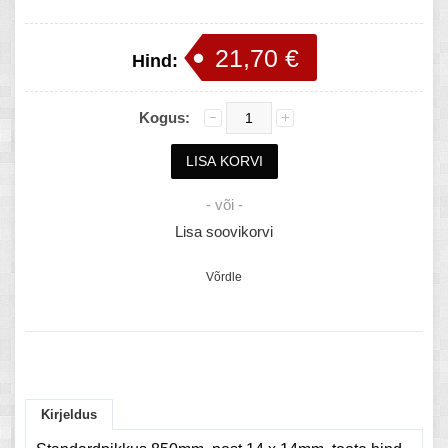
21,70 €
Hind:
Kogus:
- või -
Lisa soovikorvi
Võrdle
Kirjeldus