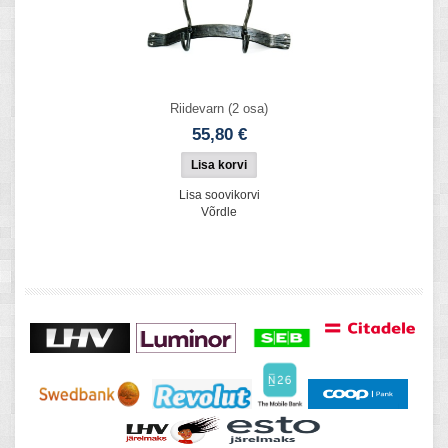
Riidevarn (2 osa)
55,80 €
Lisa soovikorvi
Võrdle