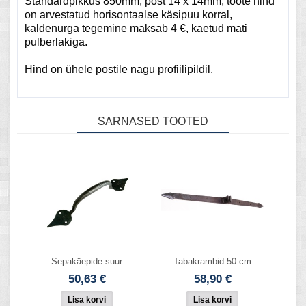
Standardpikkus 850mm, post 14 x 14mm, toote hind
on arvestatud horisontaalse käsipuu korral,
kaldenurga tegemine maksab 4 €, kaetud mati
pulberlakiga.
Hind on ühele postile nagu profiilipildil.
SARNASED TOOTED
Sepakäepide suur
Tabakrambid 50 cm
50,63 €
58,90 €