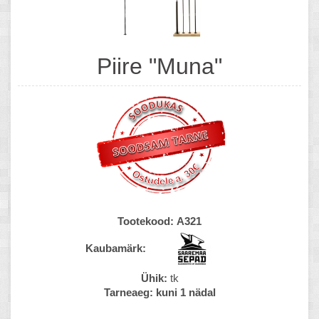
Piire "Muna"
Tootekood:
A321
Kaubamärk:
Ühik:
tk
Tarneaeg:
kuni 1 nädal