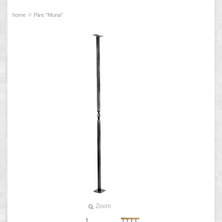
»
home
Piire "Muna"
Zoom