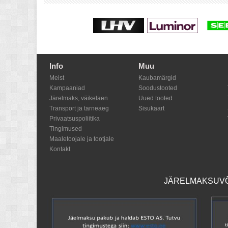
Info
Muu
Meist
Kaubamärgid
Kampaaniad
Soodustooted
Järelmaks, väikelaen
Uued tooted
Transport ja tarneaeg
Sisukaart
Privaatsuspoliitika
Tingimused
Maaletoojale ja tootjale
Kontakt
JÄRELMAKSUVÕI
Shoproller.ee