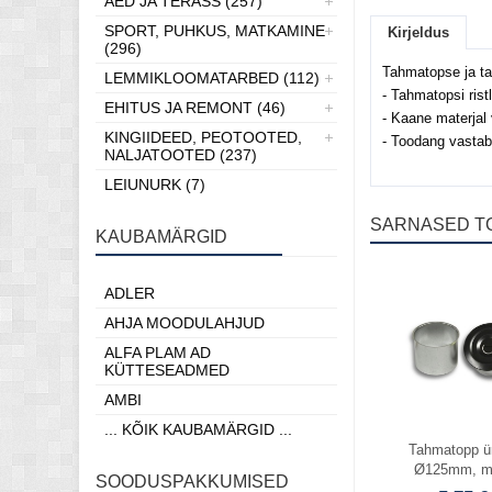
AED JA TERASS (257)
SPORT, PUHKUS, MATKAMINE
Kirjeldus
(296)
Tahmatopse ja ta
LEMMIKLOOMATARBED (112)
- Tahmatopsi ri
EHITUS JA REMONT (46)
- Kaane materjal v
KINGIIDEED, PEOTOOTED,
- Toodang vastab 
NALJATOOTED (237)
LEIUNURK (7)
SARNASED T
KAUBAMÄRGID
Laos
ADLER
AHJA MOODULAHJUD
ALFA PLAM AD
KÜTTESEADMED
AMBI
... KÕIK KAUBAMÄRGID ...
Tahmatopp ü
Ø125mm, m
SOODUSPAKKUMISED