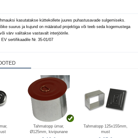
hmauksi kasutatakse küttekollete juures puhastusavade sulgemiseks.
stlõike suurus ja kujund on määratud projektiga või teeb seda kogemuste
õi värv valitakse vastavalt interjöörile.
EV sertifikaadile Nr. 35-01/07
OOTED
Laos
mar,
Tahmatopp ümar,
Tahmatopp 125x155mm,
ust
Ø125mm, kivipunane
must