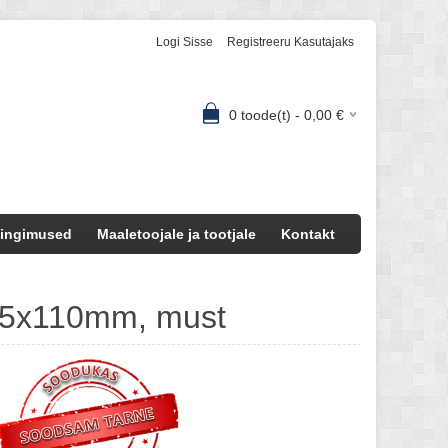
Logi Sisse
Registreeru Kasutajaks
0
toode(t) -
0,00
€
ingimused
Maaletoojale ja tootjale
Kontakt
75x110mm, must