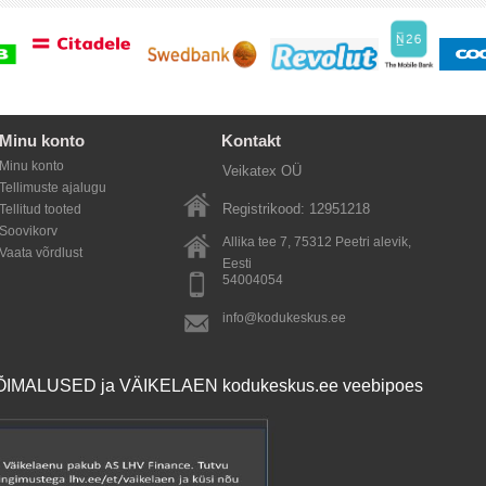
Minu konto
Kontakt
Minu konto
Veikatex OÜ
Tellimuste ajalugu
Registrikood: 12951218
Tellitud tooted
Soovikorv
Allika tee 7, 75312
Peetri alevik
,
Vaata võrdlust
Eesti
54004054
info@kodukeskus.ee
MALUSED ja VÄIKELAEN kodukeskus.ee veebipoes