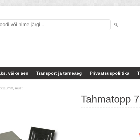
ks, väikelaen
Transport ja tarneaeg
Privaatsuspoliitika
T
5x110mm, must
Tahmatopp 