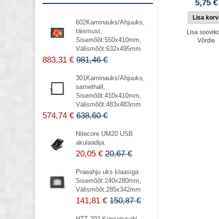
5,75 €
602Kaminauks/Ahjuuks,
täismust,
Lisa sooviko
Sisemõõt:550x410mm,
Võrdle
Välismõõt:632x495mm
883,31 €
981,46 €
301Kaminauks/Ahjuuks,
samethall,
Sisemõõt:410x410mm,
Välismõõt:483x483mm
574,74 €
638,60 €
Nitecore UM20 USB
akulaadija.
20,05 €
20,67 €
Praeahju uks klaasiga
Sisemõõt:240x280mm,
Välismõõt:285x342mm
141,81 €
150,87 €
HTT 202 Küpsetusahi,