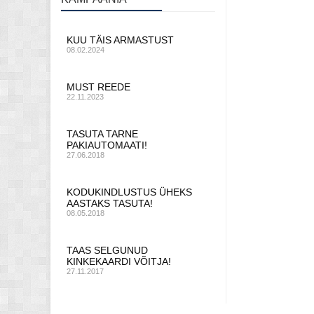
KUU TÄIS ARMASTUST
08.02.2024
MUST REEDE
22.11.2023
TASUTA TARNE
PAKIAUTOMAATI!
27.06.2018
KODUKINDLUSTUS ÜHEKS
AASTAKS TASUTA!
08.05.2018
TAAS SELGUNUD
KINKEKAARDI VÕITJA!
27.11.2017