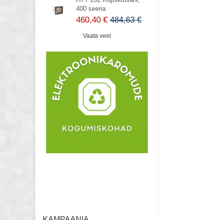
400 seeria
460,40 €
484,63 €
Vaata veel
KAMPAANIA