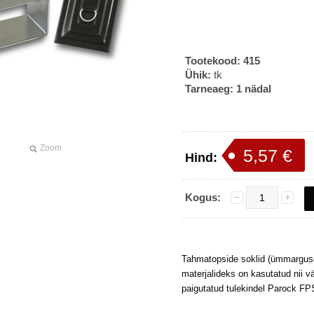
Tootekood:
415
Ühik:
tk
Tarneaeg:
1 nädal
Zoom
5,57 €
Hind:
Kogus:
Tahmatopside soklid (ümmargused
materjalideks on kasutatud nii vä
paigutatud tulekindel Parock FPS