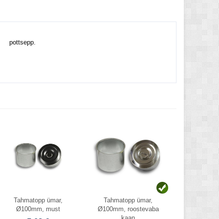
ga pottsepp.
Tahmatopp ümar,
Tahmatopp ümar,
Ø100mm, must
Ø100mm, roostevaba
kaan