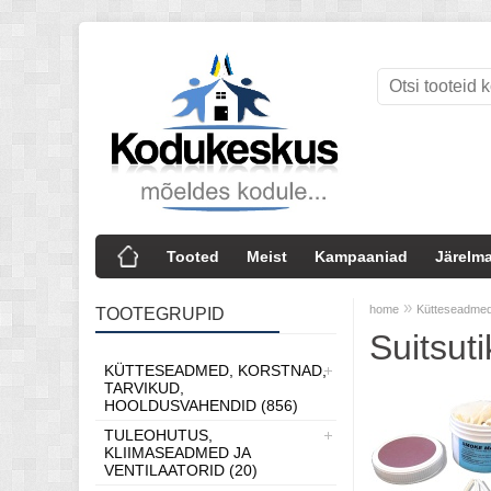
Tooted
Meist
Kampaaniad
Järelma
»
home
Kütteseadmed
TOOTEGRUPID
Suitsut
KÜTTESEADMED, KORSTNAD,
TARVIKUD,
HOOLDUSVAHENDID (856)
TULEOHUTUS,
KLIIMASEADMED JA
VENTILAATORID (20)