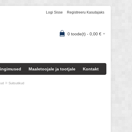
Logi Sisse
Registreeru Kasutajaks
0
toode(t) -
0,00
€
ingimused
Maaletoojale ja tootjale
Kontakt
»
kud
Suitsutikud