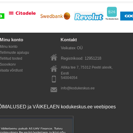
Minu konto
Kontakt
Minu konto
Veikatex OÜ
Tellimuste ajalugu
Registrikood: 12951218
Tellitud tooted
Soovikorv
Allika tee 7, 75312
Peetri alevik
,
Vaata võrdlust
Eesti
54004054
info@kodukeskus.ee
MALUSED ja VÄIKELAEN kodukeskus.ee veebipoes