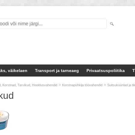
ks, väikelaen
Transport ja tarneaeg
Privaatsuspoliitika
T
»
»
, Korstnad, Tarvikud, Hooldusvahendid
Korstnapühkija töövahendid
Suitsuküünlad ja ti
ikud