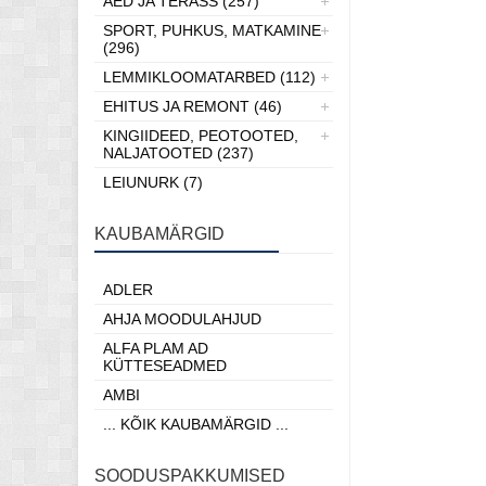
AED JA TERASS (257)
SPORT, PUHKUS, MATKAMINE
(296)
LEMMIKLOOMATARBED (112)
EHITUS JA REMONT (46)
KINGIIDEED, PEOTOOTED,
NALJATOOTED (237)
LEIUNURK (7)
KAUBAMÄRGID
ADLER
AHJA MOODULAHJUD
ALFA PLAM AD
KÜTTESEADMED
AMBI
... KÕIK KAUBAMÄRGID ...
SOODUSPAKKUMISED