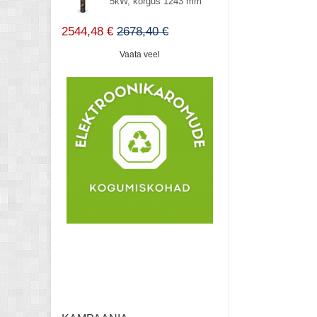
5kW, kõrgus 1243 mm
2544,48 €
2678,40 €
Vaata veel