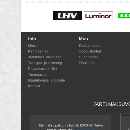
Info
Muu
Meist
Kaubamärgid
Kampaaniad
Soodustooted
Järelmaks, väikelaen
Uued tooted
Transport ja tarneaeg
Sisukaart
Privaatsuspoliitika
Tingimused
Maaletoojale ja tootjale
Kontakt
JÄRELMAKSUVÕI
Shoproller.ee