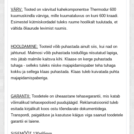
VÄRV:
Tooted on värvitud kahekomponentse Thermodur 600
kuumuskindla värviga, mille kuumataluvus on kuni 600 kraadi.
Esimestel kütmiskordadel tuleks ruume hoolikalt tuulutada, et
vältida õliaurude levimist ruumis.
HOOLDAMINE:
Tooteid võib puhastada ainult siis, kui nad on
jahtunud. Malmosi võib puhastada toiduõliga niisutatud lapiga,
mis jätab malmile kaitsva kihi. Klaase on kerge puhastada
tuhaga - selleks tuleks niiske majapidamispaber teha tuhaga
kokku ja sellega klaas puhastada. Klaas tuleb kuivatada puhta
majapidamispaberiga.
GARANTII:
Toodetele on üheaastane tehasegarantii, mis katab
võimalikud tehasepoolsed puudujäägid. Reklamatsioonid tuleb
esitada kirjalikult koos ostu tõendavate dokumentidega.
Transpordi, paigalduse ja kasutuse käigus viga saanud toodetele
garantii ei laiene.
SISEMÕÕT
130x65mm