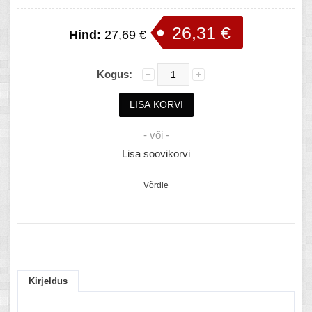
26,31 €
Hind:
27,69 €
Kogus:
- või -
Lisa soovikorvi
Võrdle
Kirjeldus