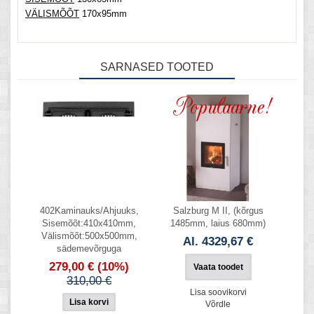
VÄLISMÕÕT
170x95mm
SARNASED TOOTED
402Kaminauks/Ahjuuks,
Salzburg M II, (kõrgus
Sisemõõt:410x410mm,
1485mm, laius 680mm)
Välismõõt:500x500mm,
Al. 4329,67 €
sädemevõrguga
279,00 €
(10%)
Vaata toodet
310,00 €
Lisa soovikorvi
Võrdle