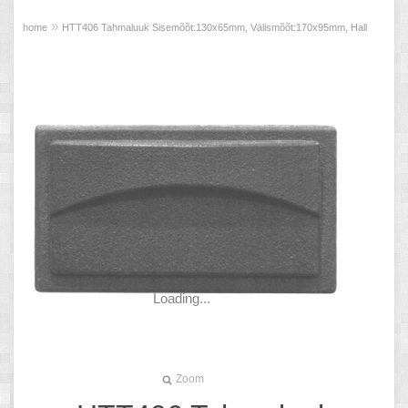
»
home
HTT406 Tahmaluuk Sisemõõt:130x65mm, Välismõõt:170x95mm, Hall
Loading...
Zoom