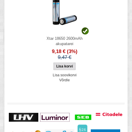
Xtar 18650 2600mAh
akupatarei
9,18 €
(3%)
9,47 €
Lisa soovikorvi
Võrdle