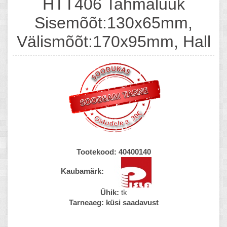
HTT406 Tahmaluuk
Sisemõõt:130x65mm,
Välismõõt:170x95mm, Hall
Tootekood:
40400140
Kaubamärk:
Ühik:
tk
Tarneaeg:
küsi saadavust