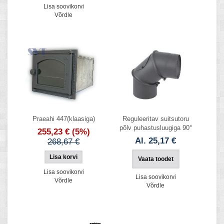
Lisa soovikorvi
Võrdle
Praeahi 447(klaasiga)
Reguleeritav suitsutoru
põlv puhastusluugiga 90°
255,23 €
(5%)
Al. 25,17 €
268,67 €
Vaata toodet
Lisa soovikorvi
Lisa soovikorvi
Võrdle
Võrdle