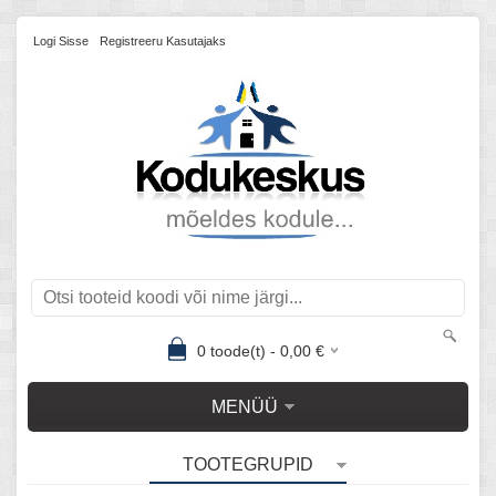
Logi Sisse
Registreeru Kasutajaks
0
toode(t) -
0,00
€
MENÜÜ
TOOTEGRUPID