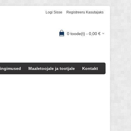
Logi Sisse
Registreeru Kasutajaks
0
toode(t) -
0,00
€
ingimused
Maaletoojale ja tootjale
Kontakt