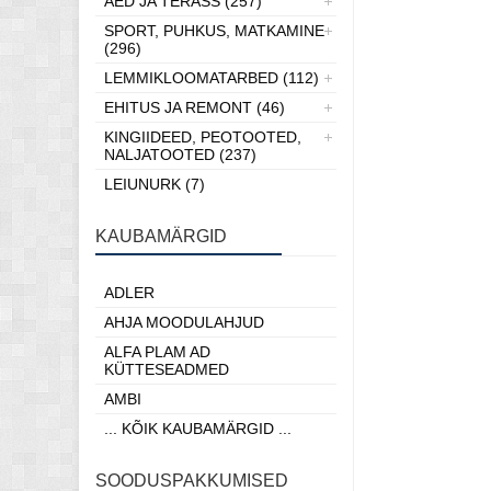
AED JA TERASS (257)
SPORT, PUHKUS, MATKAMINE
(296)
LEMMIKLOOMATARBED (112)
EHITUS JA REMONT (46)
KINGIIDEED, PEOTOOTED,
NALJATOOTED (237)
LEIUNURK (7)
KAUBAMÄRGID
ADLER
AHJA MOODULAHJUD
ALFA PLAM AD
KÜTTESEADMED
AMBI
... KÕIK KAUBAMÄRGID ...
SOODUSPAKKUMISED