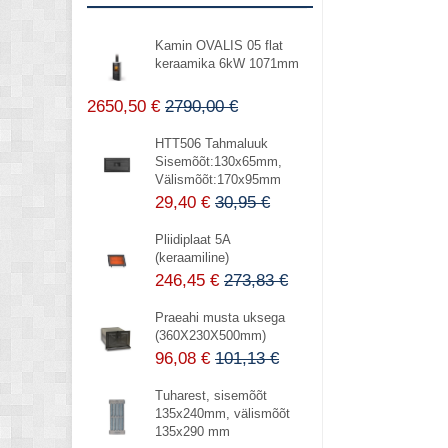
Kamin OVALIS 05 flat
keraamika 6kW 1071mm
2650,50 €
2790,00 €
HTT506 Tahmaluuk
Sisemõõt:130x65mm,
Välismõõt:170x95mm
29,40 €
30,95 €
Pliidiplaat 5A
(keraamiline)
246,45 €
273,83 €
Praeahi musta uksega
(360X230X500mm)
96,08 €
101,13 €
Tuharest, sisemõõt
135x240mm, välismõõt
135x290 mm