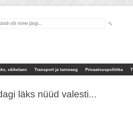
ks, väikelaen
Transport ja tarneaeg
Privaatsuspoliitika
T
agi läks nüüd valesti...