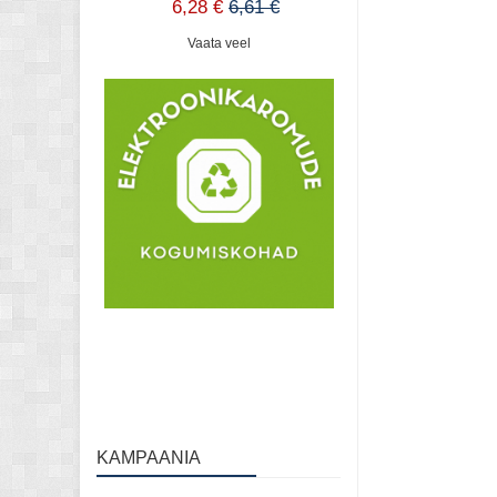
6,28 €
6,61 €
Vaata veel
KAMPAANIA