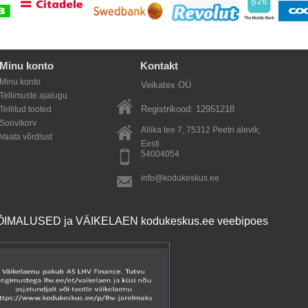
Minu konto
Kontakt
Minu konto
Veikatex OÜ
Tellimuste ajalugu
Registrikood: 12951218
Tellitud tooted
Soovikorv
Allika tee 7, 75312
Peetri alevik
,
Vaata võrdlust
Eesti
54004054
info@kodukeskus.ee
MALUSED ja VÄIKELAEN kodukeskus.ee veebipoes