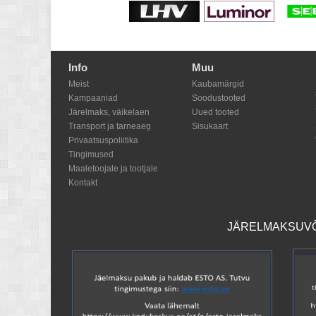
Info
Muu
Meist
Kaubamärgid
Kampaaniad
Soodustooted
Järelmaks, väikelaen
Uued tooted
Transport ja tarneaeg
Sisukaart
Privaatsuspoliitika
Tingimused
Maaletoojale ja tootjale
Kontakt
JÄRELMAKSUVÕI
Shoproller.ee