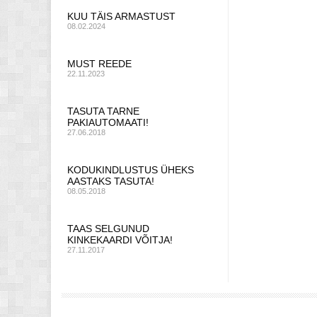
KUU TÄIS ARMASTUST
08.02.2024
MUST REEDE
22.11.2023
TASUTA TARNE
PAKIAUTOMAATI!
27.06.2018
KODUKINDLUSTUS ÜHEKS
AASTAKS TASUTA!
08.05.2018
TAAS SELGUNUD
KINKEKAARDI VÕITJA!
27.11.2017