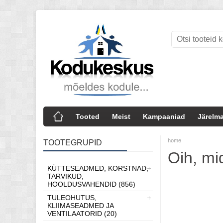
Tooted
Meist
Kampaaniad
Järelma
home
TOOTEGRUPID
Oih, mid
KÜTTESEADMED, KORSTNAD,
TARVIKUD,
HOOLDUSVAHENDID (856)
TULEOHUTUS,
KLIIMASEADMED JA
VENTILAATORID (20)