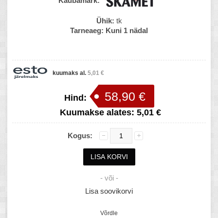
Kaubamärk:
Ühik:
tk
Tarneaeg:
Kuni 1 nädal
kuumaks al.
5,01 €
58,90 €
Hind:
Kuumakse alates:
5,01 €
Kogus:
- või -
Lisa soovikorvi
Võrdle