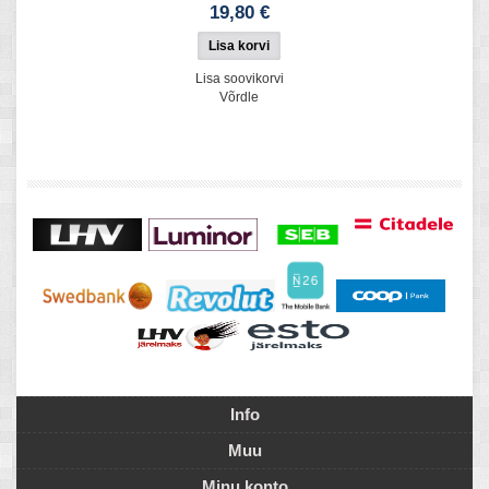
19,80 €
Lisa soovikorvi
Võrdle
Info
Muu
Minu konto