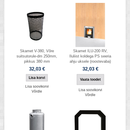
Skamet V-380, Võre
Skamet ILU-200 RV,
suitsutorule-dm 250mm,
Iluliist koldega PS seeria
pikkus 380 mm
ahju uksele (roostevaba)
32,03 €
32,03 €
Vaata toodet
Lisa soovikorvi
Lisa soovikorvi
Võrdle
Võrdle