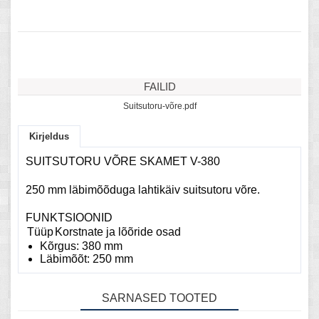
FAILID
Suitsutoru-võre.pdf
Kirjeldus
SUITSUTORU VÕRE SKAMET V-380
250 mm läbimõõduga lahtikäiv suitsutoru võre.
FUNKTSIOONID
Tüüp
Korstnate ja lõõride osad
Kõrgus: 380 mm
Läbimõõt: 250 mm
SARNASED TOOTED