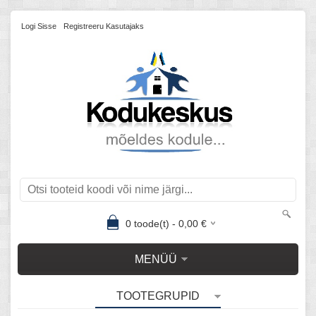
Logi Sisse
Registreeru Kasutajaks
0
toode(t) -
0,00
€
MENÜÜ
TOOTEGRUPID