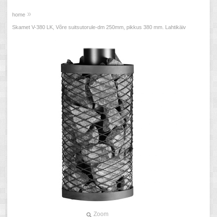
»
home
Skamet V-380 LK, Võre suitsutorule-dm 250mm, pikkus 380 mm. Lahtikäiv
Zoom